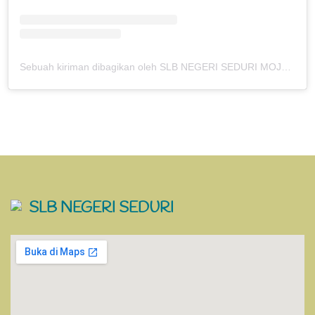
Sebuah kiriman dibagikan oleh SLB NEGERI SEDURI MOJOKERTO (@slbnseduri.mjk)
SLB NEGERI SEDURI