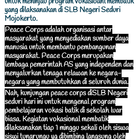
untuk meninjau program vokasioanl membatik
yang dilaksanakan di SLB Negeri Seduri
Mojokerto.
Peace Corps adalah organisasi antar
masyarakat yang menyediakan sumber daya
manusia untuk membantu pembangunan
masyarakat. Peace Corps merupakan
lembaga pemerintah AS yang independen dan
menyalurkan tenaga relawan ke negara-
negara yang membutuhkan di seluruh dunia.
Nah, kunjungan peace corps diSLB Negeri
seduri hari ini untuk mengenal program
pembelajaran vokasi batik di sekolah luar
biasa. Kegiatan vokasional membatik
dilaksanakan tiap 1 minggu sekali oleh siswa
siswi tunarungu yg dibimbing langsung oleh