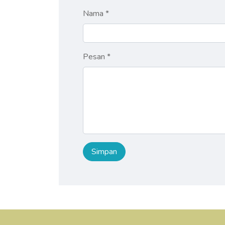
Nama *
Pesan *