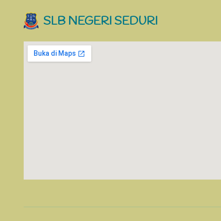
SLB NEGERI SEDURI