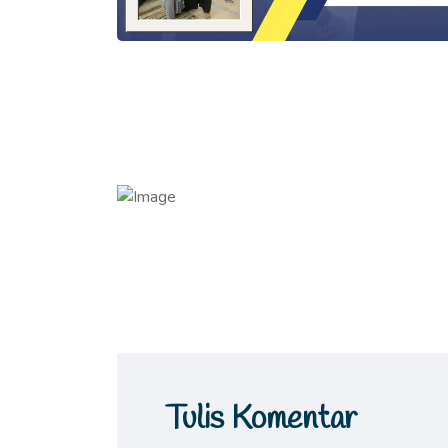
Tulis Komentar