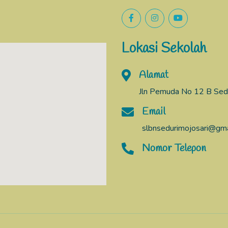
Lokasi Sekolah
Alamat
Jln Pemuda No 12 B Sed
Email
slbnsedurimojosari@gma
Nomor Telepon