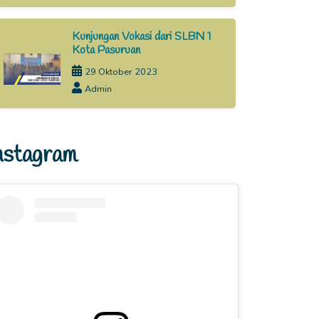
Kunjungan Vokasi dari SLBN 1
Kota Pasuruan
29 Oktober 2023
Admin
nstagram