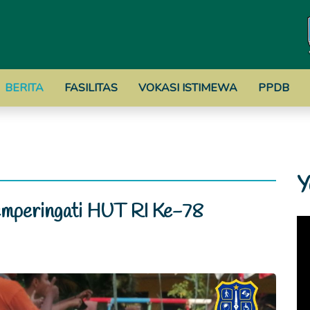
BERITA
FASILITAS
VOKASI ISTIMEWA
PPDB
Y
mperingati HUT RI Ke-78